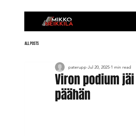
All Posts
paterupp
Jul 20, 2025
1 min read
Viron podium jäi
päähän