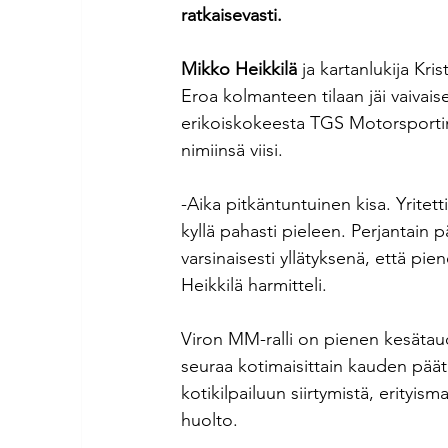
ratkaisevasti.
Mikko Heikkilä
 ja kartanlukija Kris
Eroa kolmanteen tilaan jäi vaivai
erikoiskokeesta TGS Motorsportin 
nimiinsä viisi.
-Aika pitkäntuntuinen kisa. Yritet
kyllä pahasti pieleen. Perjantain 
varsinaisesti yllätyksenä, että pien
Heikkilä harmitteli.
Viron MM-ralli on pienen kesätauo
seuraa kotimaisittain kauden pää
kotikilpailuun siirtymistä, erityis
huolto.