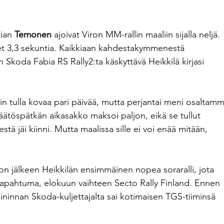
tian 
Temonen
 ajoivat Viron MM-rallin maaliin sijalla neljä. 
set 3,3 sekuntia. Kaikkiaan kahdestakymmenestä 
Skoda Fabia RS Rally2:ta käskyttävä Heikkilä kirjasi 
tiin tulla kovaa pari päivää, mutta perjantai meni osaltam
päätöspätkän aikasakko maksoi paljon, eikä se tullut 
estä jäi kiinni. Mutta maalissa sille ei voi enää mitään, 
n jälkeen Heikkilän ensimmäinen nopea soraralli, jota 
tapahtuma, elokuun vaihteen Secto Rally Finland. Ennen 
maininnan Skoda-kuljettajalta sai kotimaisen TGS-tiiminsä 