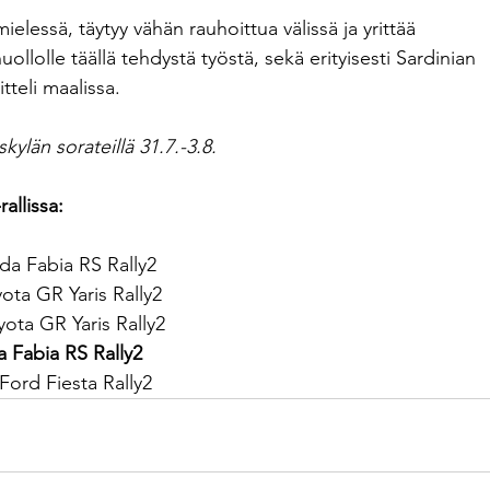
elessä, täytyy vähän rauhoittua välissä ja yrittää 
uollolle täällä tehdystä työstä, sekä erityisesti Sardinian 
tteli maalissa. 
ylän sorateillä 31.7.-3.8.
llissa:
da Fabia RS Rally2
ta GR Yaris Rally2
ota GR Yaris Rally2
a Fabia RS Rally2
ord Fiesta Rally2