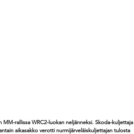
on MM-rallissa WRC2-luokan neljänneksi. Skoda-kuljettaja 
ntain aikasakko verotti nurmijärveläiskuljettajan tulosta 