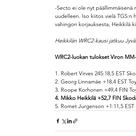
-Secto ei ole nyt päällimmäisenä mi
uudelleen. Iso kiitos vielä TGS:n h
vahingon korjauksesta, Heikkilä kii
Heikkilän WRC2-kausi jatkuu Jyväsk
WRC2-luokan tulokset Viron MM-ra
1. Robert Virves 245:18,5 EST Sko
2. Georg Linnamäe +18,4 EST Toyo
3. Roope Korhonen +49,4 FIN Toy
4. Mikko Heikkilä +52,7 FIN Skod
5. Romet Jurgenson +1:11,5 EST F