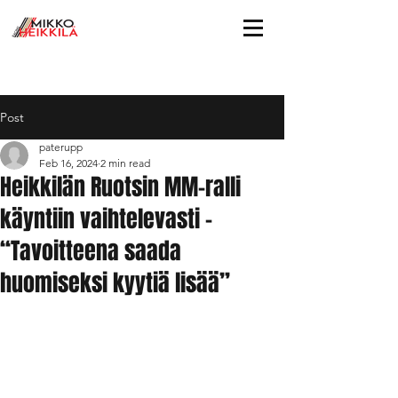
Post
paterupp
Feb 16, 2024
2 min read
Heikkilän Ruotsin MM-ralli
käyntiin vaihtelevasti –
“Tavoitteena saada
huomiseksi kyytiä lisää”