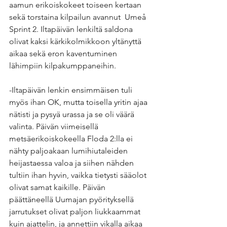
aamun erikoiskokeet toiseen kertaan 
sekä torstaina kilpailun avannut  Umeå 
Sprint 2. Iltapäivän lenkiltä saldona 
olivat kaksi kärkikolmikkoon yltänyttä 
aikaa sekä eron kaventuminen 
lähimpiin kilpakumppaneihin.
-Iltapäivän lenkin ensimmäisen tuli 
myös ihan OK, mutta toisella yritin ajaa 
nätisti ja pysyä urassa ja se oli väärä 
valinta. Päivän viimeisellä 
metsäerikoiskokeella Floda 2:lla ei 
nähty paljoakaan lumihiutaleiden 
heijastaessa valoa ja siihen nähden 
tultiin ihan hyvin, vaikka tietysti sääolot 
olivat samat kaikille. Päivän 
päättäneellä Uumajan pyörityksellä 
jarrutukset olivat paljon liukkaammat 
kuin ajattelin, ja annettiin vikalla aikaa 