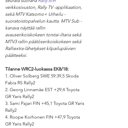
seurata suorana 
Rally.tv
:n 
verkkosivuston, Rally TV -applikaation, 
sekä MTV Katsomo+ Urheilu -
suoratoistopalvelun kautta. MTV Sub -
kanava näyttää rallin 
avauserikoiskokeen torstai-iltana sekä 
MTV3 rallin päätöserikoiskokeen sekä 
Ralliextra-lähetykset kilpailupäivien 
päätteeksi.
Tilanne WRC2-luokassa EK8/18:
1. Oliver Solberg SWE 59:39,5 Skoda 
Fabia RS Rally2
2. Georg Linnamäe EST +29,4 Toyota 
GR Yaris Rally2
3. Sami Pajari FIN +45,1 Toyota GR Yaris 
Rally2
4. Roope Korhonen FIN +47,9 Toyota 
GR Yaris Rally2