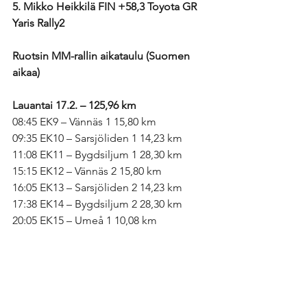
5. Mikko Heikkilä FIN +58,3 Toyota GR 
Yaris Rally2
Ruotsin MM-rallin aikataulu (Suomen 
aikaa)
Lauantai 17.2. – 125,96 km
08:45 EK9 – Vännäs 1 15,80 km
09:35 EK10 – Sarsjöliden 1 14,23 km
11:08 EK11 – Bygdsiljum 1 28,30 km
15:15 EK12 – Vännäs 2 15,80 km
16:05 EK13 – Sarsjöliden 2 14,23 km
17:38 EK14 – Bygdsiljum 2 28,30 km
20:05 EK15 – Umeå 1 10,08 km
Sunnuntai 18.2. – 61,08 km
08:27 EK16 – Västervik 1 25,50 km
11:03 EK17 – Västervik 2 25,50 km
13:15 EK18 – Umeå 2 Power Stage 10,08 