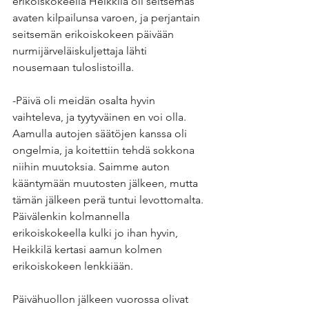
erikoiskokeella Heikkilä oli seitsemäs 
avaten kilpailunsa varoen, ja perjantain 
seitsemän erikoiskokeen päivään 
nurmijärveläiskuljettaja lähti 
nousemaan tuloslistoilla.
-Päivä oli meidän osalta hyvin 
vaihteleva, ja tyytyväinen en voi olla. 
Aamulla autojen säätöjen kanssa oli 
ongelmia, ja koitettiin tehdä sokkona 
niihin muutoksia. Saimme auton 
kääntymään muutosten jälkeen, mutta 
tämän jälkeen perä tuntui levottomalta. 
Päivälenkin kolmannella 
erikoiskokeella kulki jo ihan hyvin, 
Heikkilä kertasi aamun kolmen 
erikoiskokeen lenkkiään.
Päivähuollon jälkeen vuorossa olivat 