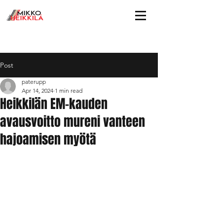
Post
paterupp
Apr 14, 2024
1 min read
Heikkilän EM-kauden
avausvoitto mureni vanteen
hajoamisen myötä