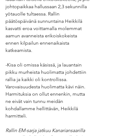
johtopaikkaa hallussaan 2,3 sekunnilla 
yötauolle tultaessa. Rallin 
päätöspäivänä sunnuntaina Heikkilä 
kasvatti eroa voittamalla molemmat 
aamun avanneista erikoiskokeista 
ennen kilpailun ennenaikaista 
katkeamista.
-Kisa oli omissa käsissä, ja lauantain 
pikku murheista huolimatta johdettiin 
rallia ja kaikki oli kontrollissa. 
Varovaisuudesta huolimatta kävi näin. 
Harmituksia on ollut ennenkin, mutta 
ne eivät vain tunnu meidän 
kohdallamme hellittävän, Heikkilä 
harmitteli.
Rallin EM-sarja jatkuu Kanariansaarilla 