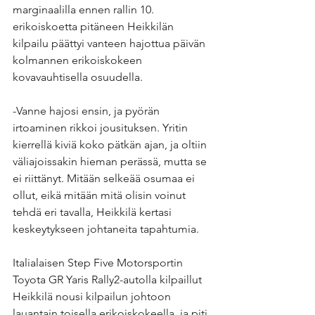
marginaalilla ennen rallin 10. 
erikoiskoetta pitäneen Heikkilän 
kilpailu päättyi vanteen hajottua päivän 
kolmannen erikoiskokeen 
kovavauhtisella osuudella.
-Vanne hajosi ensin, ja pyörän 
irtoaminen rikkoi jousituksen. Yritin 
kierrellä kiviä koko pätkän ajan, ja oltiin 
väliajoissakin hieman perässä, mutta se 
ei riittänyt. Mitään selkeää osumaa ei 
ollut, eikä mitään mitä olisin voinut 
tehdä eri tavalla, Heikkilä kertasi 
keskeytykseen johtaneita tapahtumia.
Italialaisen Step Five Motorsportin 
Toyota GR Yaris Rally2-autolla kilpaillut 
Heikkilä nousi kilpailun johtoon 
lauantain toisella erikoiskokeella, ja piti 