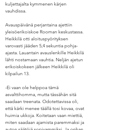
kuljettajalta kymmenen kärjen 
vauhdissa.
Avauspäivänä perjantaina ajettiin 
yleisöerikoiskoe Rooman keskustassa. 
Heikkilä otti aloituspyörityksen 
varovasti jääden 5,4 sekuntia pohja-
ajasta. Lauantain avauslenkille Heikkilä 
lähti nostamaan vauhtia. Neljän ajetun 
erikoiskokeen jälkeen Heikkilä oli 
kilpailun 13.
-Ei vaan ole helppoa tämä 
asvalttihomma, mutta tässähän sitä 
saadaan treenata. Odotettavissa oli, 
että kärki menee täällä tosi kovaa, ovat 
huimia ukkoja. Koitetaan vaan miettiä, 
miten saadaan ajamista paremmaksi ja 
auton säätöjä sopivammiksi. Ja onhan 