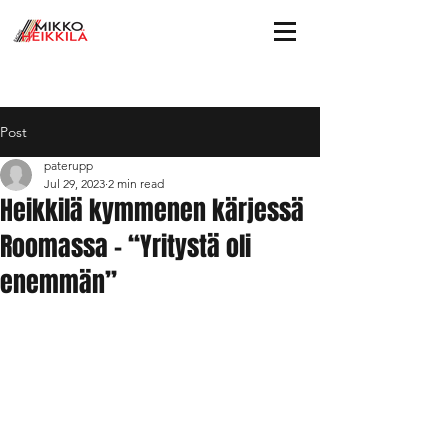
Post
paterupp
Jul 29, 2023
2 min read
Heikkilä kymmenen kärjessä
Roomassa – “Yritystä oli
enemmän”