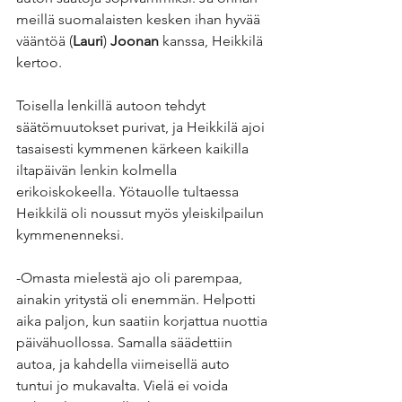
meillä suomalaisten kesken ihan hyvää 
vääntöä (
Lauri
) 
Joonan
 kanssa, Heikkilä 
kertoo.
Toisella lenkillä autoon tehdyt 
säätömuutokset purivat, ja Heikkilä ajoi 
tasaisesti kymmenen kärkeen kaikilla 
iltapäivän lenkin kolmella 
erikoiskokeella. Yötauolle tultaessa 
Heikkilä oli noussut myös yleiskilpailun 
kymmenenneksi.
-Omasta mielestä ajo oli parempaa, 
ainakin yritystä oli enemmän. Helpotti 
aika paljon, kun saatiin korjattua nuottia 
päivähuollossa. Samalla säädettiin 
autoa, ja kahdella viimeisellä auto 
tuntui jo mukavalta. Vielä ei voida 