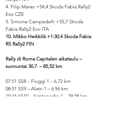
4. Filip Mares +54,4 Skoda Fabia Rally2 
Evo CZE
5. Simone Campedelli +55,7 Skoda 
Fabia Rally2 Evo ITA
10. Mikko Heikkilä +1:30,4 Skoda Fabia 
RS Rally2 FIN
Rally di Roma Capitalen aikataulu – 
sunnuntai 30.7. – 85,52 km
07:51 SS8 – Fiuggi 1 – 6,72 km
08:51 SS9 – Alatri 1 – 6,96 km
10:16 SS10 – Santopadre 1 – 29,08 km
13:01 SS11 – Fiuggi 2 – 6,72 km
14:26 SS12 – Alatri 2 – 6,96 km
17:05 SS13 – Santopadre 2 – 29,08 km
(Ajat paikallista aikaa CET)