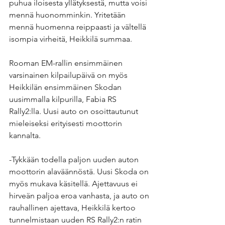
puhua iloisesta yllätyksestä, mutta voisi 
mennä huonomminkin. Yritetään 
mennä huomenna reippaasti ja vältellä 
isompia virheitä, Heikkilä summaa.
Rooman EM-rallin ensimmäinen 
varsinainen kilpailupäivä on myös 
Heikkilän ensimmäinen Skodan 
uusimmalla kilpurilla, Fabia RS 
Rally2:lla. Uusi auto on osoittautunut 
mieleiseksi erityisesti moottorin 
kannalta.
-Tykkään todella paljon uuden auton 
moottorin alaväännöstä. Uusi Skoda on 
myös mukava käsitellä. Ajettavuus ei 
hirveän paljoa eroa vanhasta, ja auto on 
rauhallinen ajettava, Heikkilä kertoo 
tunnelmistaan uuden RS Rally2:n ratin 