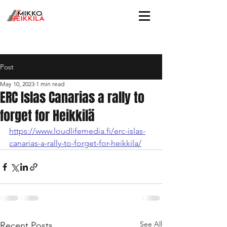
Post
May 10, 2023
1 min read
ERC Islas Canarias a rally to
forget for Heikkilä
https://www.loudlifemedia.fi/erc-islas-
canarias-a-rally-to-forget-for-heikkila/
See All
Recent Posts